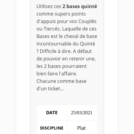
Utilisez ces
2 bases quinté
comme supers points
d'appuis pour vos Couplés
ou Tiercés. Laquelle de ces
Bases est le cheval de base
incontournable du Quinté
? Difficile à dire. A défaut
de pouvoir en retenir une,
les 2 bases pourraient
bien faire l'affaire.
Chacune comme base
d'un ticket...
25/03/2021
Plat