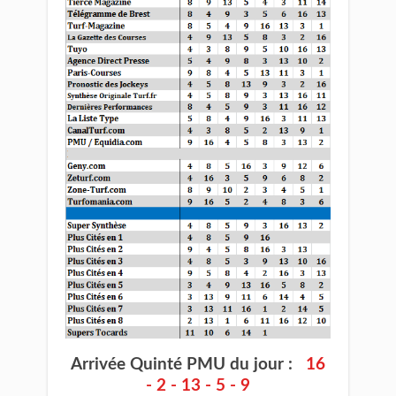
Arrivée Quinté PMU du jour :
16
- 2 - 13 - 5 - 9