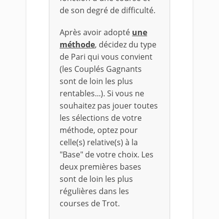
de son degré de difficulté.
Après avoir adopté
une
méthode
, décidez du type
de Pari qui vous convient
(les Couplés Gagnants
sont de loin les plus
rentables...). Si vous ne
souhaitez pas jouer toutes
les sélections de votre
méthode, optez pour
celle(s) relative(s) à la
"Base" de votre choix. Les
deux premières bases
sont de loin les plus
régulières dans les
courses de Trot.