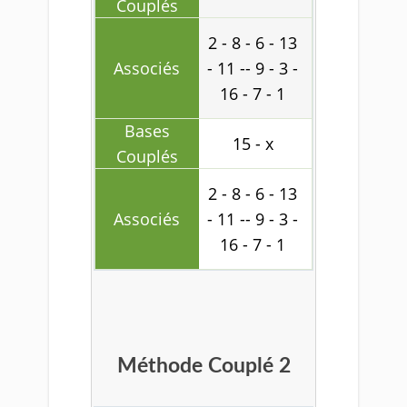
2 - 8 - 6 - 13
- 11 -- 9 - 3 -
16 - 7 - 1
15 - x
2 - 8 - 6 - 13
- 11 -- 9 - 3 -
16 - 7 - 1
Méthode Couplé 2