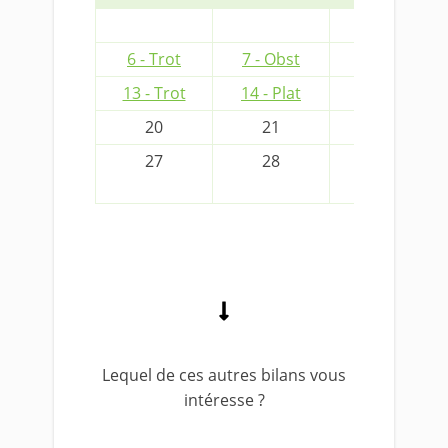
1
6 - Trot
7 - Obst
8 - Trot
13 - Trot
14 - Plat
15 - Plat
20
21
22
27
28
29
Lequel de ces autres bilans vous
intéresse ?