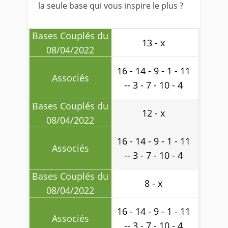
la seule base qui vous inspire le plus ?
13 - x
16 - 14 - 9 - 1 - 11
-- 3 - 7 - 10 - 4
12 - x
16 - 14 - 9 - 1 - 11
-- 3 - 7 - 10 - 4
8 - x
16 - 14 - 9 - 1 - 11
-- 3 - 7 - 10 - 4