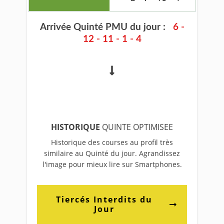
Arrivée Quinté PMU du jour :
6 -
12 - 11 - 1 - 4
HISTORIQUE
QUINTE OPTIMISEE
Historique des courses au profil très
similaire au Quinté du jour. Agrandissez
l'image pour mieux lire sur Smartphones.
Tiercés Interdits du
Jour