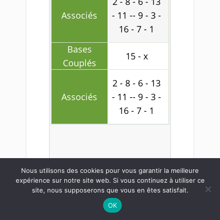
2 - 8 - 6 - 13
- 11 -- 9 - 3 -
16 - 7 - 1
15 - x
2 - 8 - 6 - 13
- 11 -- 9 - 3 -
16 - 7 - 1
Nous utilisons des cookies pour vous garantir la meilleure
expérience sur notre site web. Si vous continuez à utiliser ce
Pronostics,
site, nous supposerons que vous en êtes satisfait.
Synthèses et les
OK
Cookies et Politique de confidentialité
Plus Cités de la