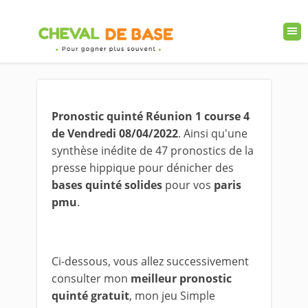
Pronostic quinté Réunion 1 course 4
de Vendredi 08/04/2022
. Ainsi qu'une
synthèse inédite de 47 pronostics de la
presse hippique pour dénicher des
bases quinté solides
pour vos
paris
pmu
.
Ci-dessous, vous allez successivement
consulter mon
meilleur pronostic
quinté gratuit
, mon jeu Simple