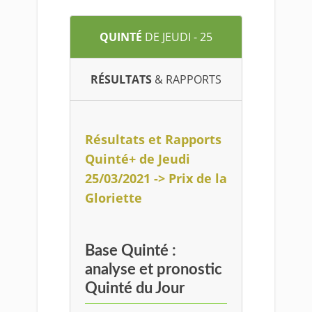
QUINTÉ
DE JEUDI - 25
RÉSULTATS
& RAPPORTS
Résultats et Rapports
Quinté+ de Jeudi
25/03/2021 -> Prix de la
Gloriette
Base Quinté :
analyse
et p
ronostic
Quinté du Jour