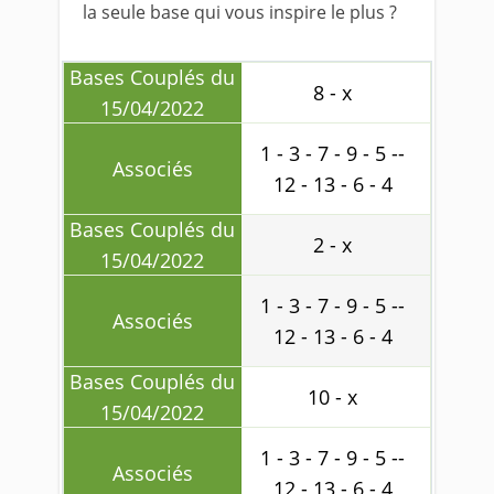
la seule base qui vous inspire le plus ?
8 - x
1 - 3 - 7 - 9 - 5 --
12 - 13 - 6 - 4
2 - x
1 - 3 - 7 - 9 - 5 --
12 - 13 - 6 - 4
10 - x
1 - 3 - 7 - 9 - 5 --
12 - 13 - 6 - 4