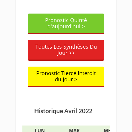
Pronostic Quinté
d'aujourd'hui >
Toutes Les Synthèses Du
Jour >>
Pronostic Tiercé Interdit
du Jour >
Historique Avril 2022
LUN
MAR
MER