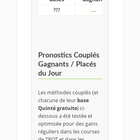
???
...
...
Pronostics Couplés
Gagnants / Placés
du Jour
Les méthodes couplés (et
chacune de leur
base
Quinté gratuite
) ci-
dessous a été testée et
optimisée pour des gains
réguliers dans les courses
de TROT et dans les