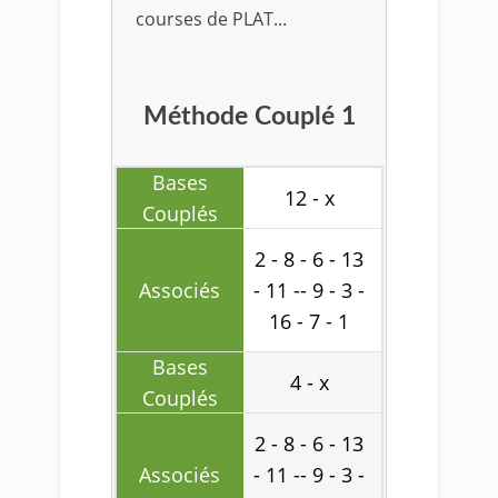
courses de PLAT...
Méthode Couplé 1
12 - x
2 - 8 - 6 - 13
- 11 -- 9 - 3 -
16 - 7 - 1
4 - x
2 - 8 - 6 - 13
- 11 -- 9 - 3 -