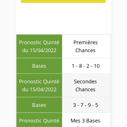
Premières
Chances
1 - 8 - 2 - 10
Secondes
Chances
3 - 7 - 9 - 5
Mes 3 Bases