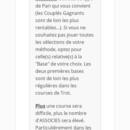
de Pari qui vous convient
(les Couplés Gagnants
sont de loin les plus
rentables...). Si vous ne
souhaitez pas jouer toutes
les sélections de votre
méthode, optez pour
celle(s) relative(s) à la
"Base" de votre choix. Les
deux premières bases
sont de loin les plus
régulières dans les
courses de Trot.
Plus
une course sera
difficile, plus le nombre
d'ASSOCIES sera élevé.
Particulièrement dans les