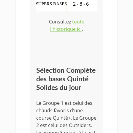
2 - 8 - 6
Consultez
toute
l'historique ici
.
Sélection Complète
des bases Quinté
Solides du jour
Le Groupe 1 est celui des
chauds favoris d'une
course Quinté+. Le Groupe
2 est celui des Outsiders.
Le groupe 3 quant à lui est