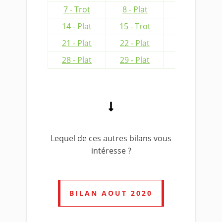
7 - Trot
8 - Plat
9 - Trot
14 - Plat
15 - Trot
16 - Plat
21 - Plat
22 - Plat
23 - Trot
28 - Plat
29 - Plat
Lequel de ces autres bilans vous
intéresse ?
BILAN AOUT 2020