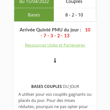
Couplés
8 - 2 - 10
Arrivée Quinté PMU du jour :
10
- 7 - 3 - 2 - 13
Ressources Utiles et Partenaires
BASES COUPLES
DU JOUR
A utiliser pour vos couplés gagnants ou
placés du jour. Pour des mises
réduites, pourquoi ne pas opter pour