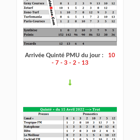
Arrivée Quinté PMU du jour :
10
- 7 - 3 - 2 - 13