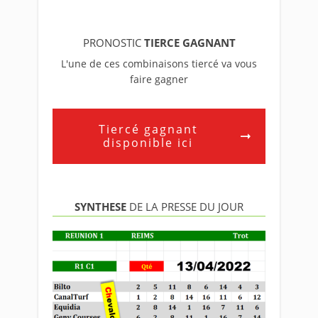
PRONOSTIC
TIERCE GAGNANT
L'une de ces combinaisons tiercé va vous
faire gagner
Tiercé gagnant
disponible ici
SYNTHESE
DE LA PRESSE DU JOUR