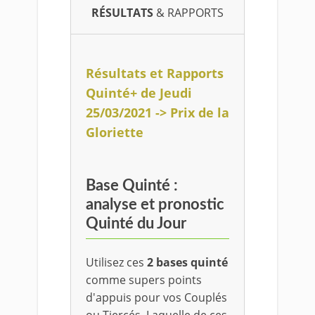
RÉSULTATS
& RAPPORTS
Résultats et Rapports
Quinté+ de Jeudi
25/03/2021 -> Prix de la
Gloriette
Base Quinté :
analyse
et p
ronostic
Quinté du Jour
Utilisez ces
2 bases quinté
comme supers points
d'appuis pour vos Couplés
ou Tiercés. Laquelle de ces