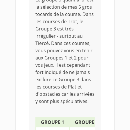
la sélection de mes 5 gros
tocards de la course. Dans
les courses de Trot, le
Groupe 3 est très
irrégulier - surtout au
Tiercé. Dans ces courses,
vous pouvez vous en tenir
aux Groupes 1 et 2 pour
vos jeux. Il est cependant
fort indiqué de ne jamais
exclure ce Groupe 3 dans
les courses de Plat et
d'obstacles car les arrivées
y sont plus spéculatives.
GROUPE 1
GROUPE 2
GROUPE 