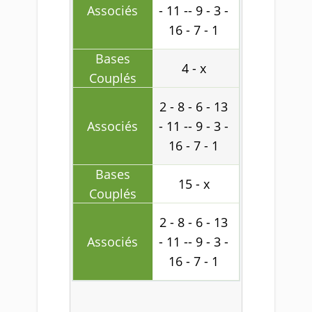
- 11 -- 9 - 3 -
16 - 7 - 1
4 - x
2 - 8 - 6 - 13
- 11 -- 9 - 3 -
16 - 7 - 1
15 - x
2 - 8 - 6 - 13
- 11 -- 9 - 3 -
16 - 7 - 1