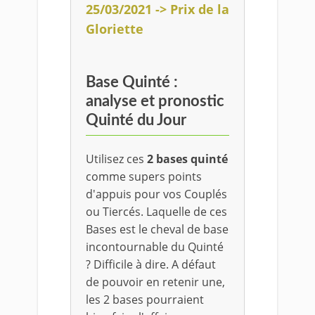
25/03/2021 -> Prix de la
Gloriette
Base Quinté :
analyse
et p
ronostic
Quinté du Jour
Utilisez ces
2 bases quinté
comme supers points
d'appuis pour vos Couplés
ou Tiercés. Laquelle de ces
Bases est le cheval de base
incontournable du Quinté
? Difficile à dire. A défaut
de pouvoir en retenir une,
les 2 bases pourraient