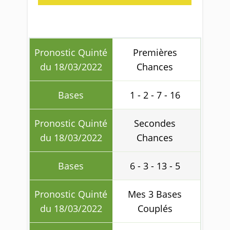
Premières
Chances
1 - 2 - 7 - 16
Secondes
Chances
6 - 3 - 13 - 5
Mes 3 Bases
Couplés