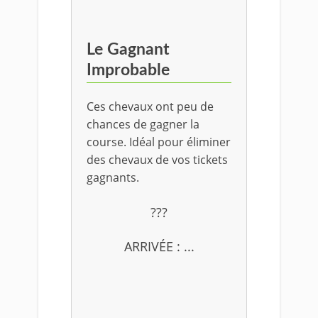
Le Gagnant
Improbable
Ces chevaux ont peu de
chances de gagner la
course. Idéal pour éliminer
des chevaux de vos tickets
gagnants.
???
ARRIVÉE : ...