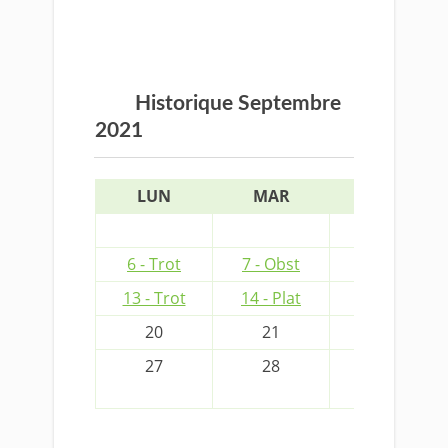
Historique Septembre
2021
LUN
MAR
MER
1
6 - Trot
7 - Obst
8 - Trot
13 - Trot
14 - Plat
15 - Plat
20
21
22
27
28
29