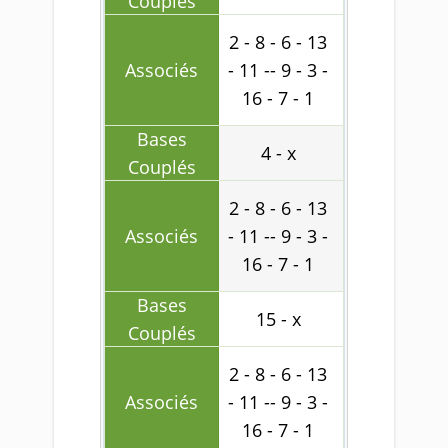
2 - 8 - 6 - 13
- 11 -- 9 - 3 -
16 - 7 - 1
4 - x
2 - 8 - 6 - 13
- 11 -- 9 - 3 -
16 - 7 - 1
15 - x
2 - 8 - 6 - 13
- 11 -- 9 - 3 -
16 - 7 - 1