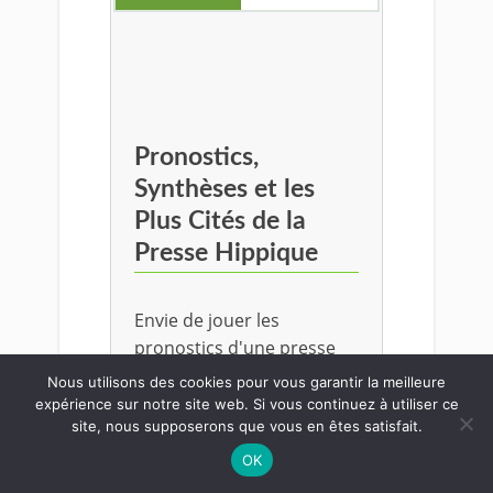
Pronostics,
Synthèses et les
Plus Cités de la
Presse Hippique
Envie de jouer les
pronostics d'une presse
hippique en particulier ?
Nous utilisons des cookies pour vous garantir la meilleure
expérience sur notre site web. Si vous continuez à utiliser ce
Voici une liste de
site, nous supposerons que vous en êtes satisfait.
pronostics qui devrait
OK
vous plaire. Plus
Cookies et Politique de confidentialité