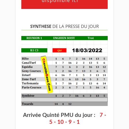
disponible ici
SYNTHESE
DE LA PRESSE DU JOUR
Arrivée Quinté PMU du jour :
7 -
5 - 10 - 9 - 1