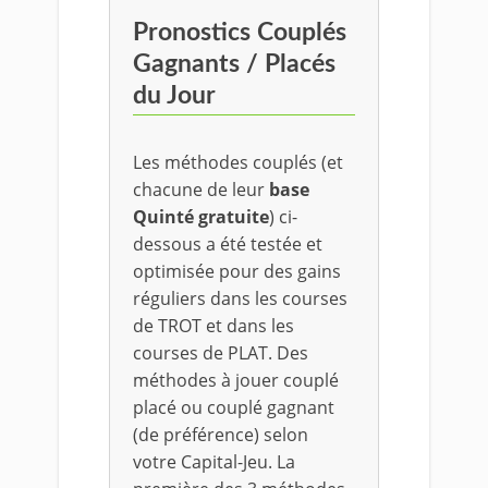
Pronostics Couplés
Gagnants / Placés
du Jour
Les méthodes couplés (et
chacune de leur
base
Quinté gratuite
) ci-
dessous a été testée et
optimisée pour des gains
réguliers dans les courses
de TROT et dans les
courses de PLAT. Des
méthodes à jouer couplé
placé ou couplé gagnant
(de préférence) selon
votre Capital-Jeu. La