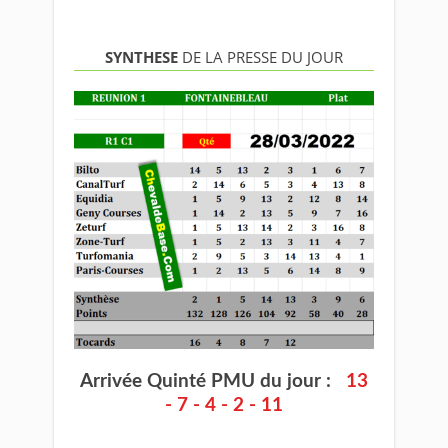
SYNTHESE
DE LA PRESSE DU JOUR
Arrivée Quinté PMU du jour :
13
- 7 - 4 - 2 - 11