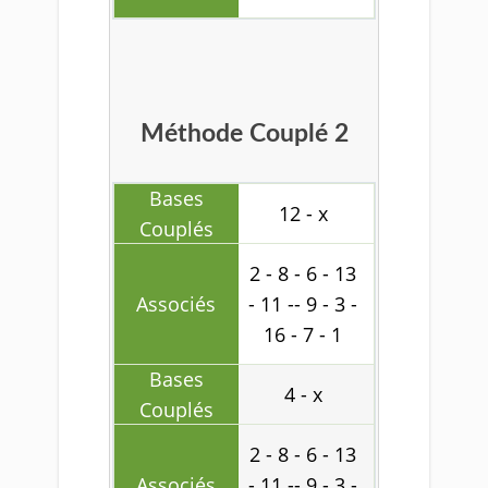
Méthode Couplé 2
12 - x
2 - 8 - 6 - 13
- 11 -- 9 - 3 -
16 - 7 - 1
4 - x
2 - 8 - 6 - 13
- 11 -- 9 - 3 -