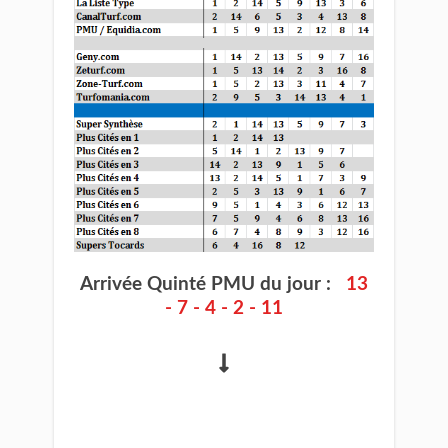
Arrivée Quinté PMU du jour :
13
- 7 - 4 - 2 - 11