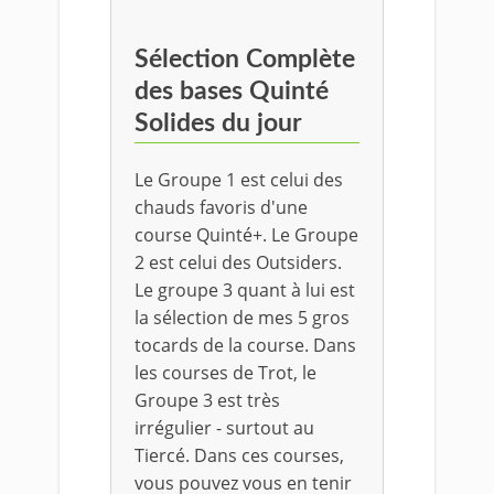
Sélection Complète
des bases Quinté
Solides du jour
Le Groupe 1 est celui des
chauds favoris d'une
course Quinté+. Le Groupe
2 est celui des Outsiders.
Le groupe 3 quant à lui est
la sélection de mes 5 gros
tocards de la course. Dans
les courses de Trot, le
Groupe 3 est très
irrégulier - surtout au
Tiercé. Dans ces courses,
vous pouvez vous en tenir