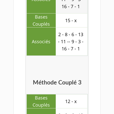
16 - 7 - 1
15 - x
2 - 8 - 6 - 13
- 11 -- 9 - 3 -
16 - 7 - 1
Méthode Couplé 3
12 - x