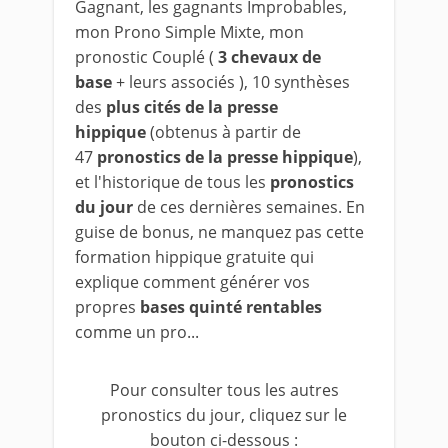
Gagnant, les gagnants Improbables,
mon Prono Simple Mixte, mon
pronostic Couplé (
3 chevaux de
base
+ leurs associés ), 10 synthèses
des
plus cités de la presse
hippique
(obtenus à partir de
47
pronostics de la presse hippique
),
et l'historique de tous les
pronostics
du jour
de ces dernières semaines. En
guise de bonus, ne manquez pas cette
formation hippique gratuite qui
explique comment générer vos
propres
bases quinté rentables
comme un pro...
Pour consulter tous les autres
pronostics du jour, cliquez sur le
bouton ci-dessous :