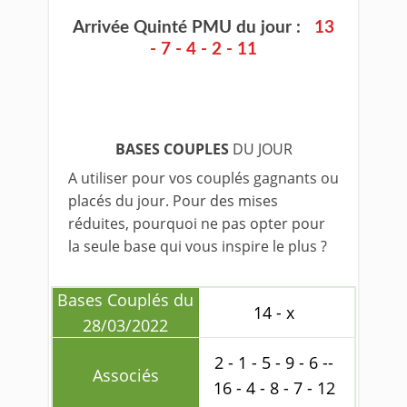
Arrivée Quinté PMU du jour :
13
- 7 - 4 - 2 - 11
BASES COUPLES
DU JOUR
A utiliser pour vos couplés gagnants ou
placés du jour. Pour des mises
réduites, pourquoi ne pas opter pour
la seule base qui vous inspire le plus ?
14 - x
2 - 1 - 5 - 9 - 6 --
16 - 4 - 8 - 7 - 12