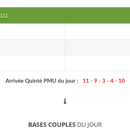
022
Arrivée Quinté PMU du jour :
11 - 9 - 3 - 4 - 10
BASES COUPLES
DU JOUR