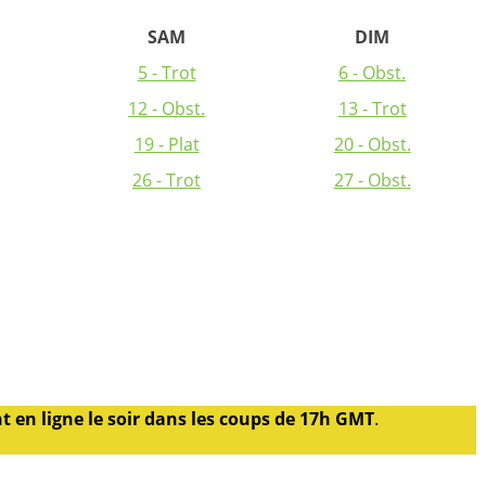
SAM
DIM
5 - Trot
6 - Obst.
12 - Obst.
13 - Trot
19 - Plat
20 - Obst.
26 - Trot
27 - Obst.
 en ligne le soir dans les coups de 17h GMT
.