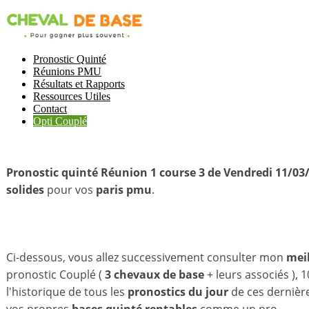
Pronostic Quinté
Réunions PMU
Résultats et Rapports
Ressources Utiles
Contact
Opti Couplé
Pronostic quinté Réunion 1 course 3 de Vendredi 11/03
solides
pour vos
paris pmu
.
Ci-dessous, vous allez successivement consulter mon
meil
pronostic Couplé (
3 chevaux de base
+ leurs associés ), 
l'historique de tous les
pronostics du jour
de ces dernièr