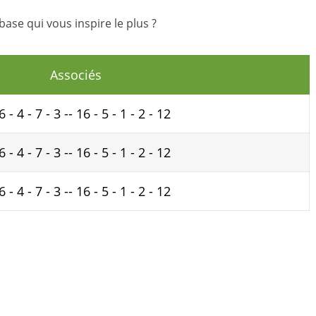
base qui vous inspire le plus ?
Associés
6 - 4 - 7 - 3 -- 16 - 5 - 1 - 2 - 12
6 - 4 - 7 - 3 -- 16 - 5 - 1 - 2 - 12
6 - 4 - 7 - 3 -- 16 - 5 - 1 - 2 - 12