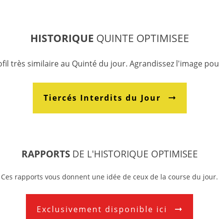
HISTORIQUE
QUINTE OPTIMISEE
fil très similaire au Quinté du jour. Agrandissez l'image po
Tiercés Interdits du Jour
RAPPORTS
DE L'HISTORIQUE OPTIMISEE
Ces rapports vous donnent une idée de ceux de la course du jour.
Exclusivement disponible ici