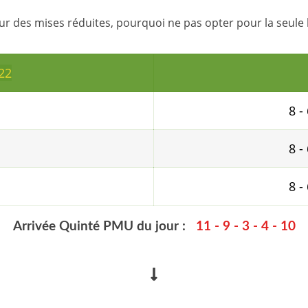
ur des mises réduites, pourquoi ne pas opter pour la seule 
22
8 - 
8 - 
8 - 
Arrivée Quinté PMU du jour :
11 - 9 - 3 - 4 - 10