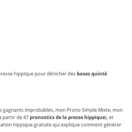
a presse hippique pour dénicher des
bases quinté
es gagnants Improbables, mon Prono Simple Mixte, mon
 partir de 47
pronostics de la presse hippique
), et
ation hippique gratuite qui explique comment générer