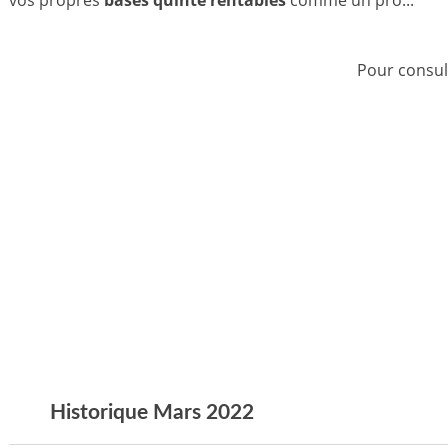
vos propres
bases quinté rentables
comme un pro...
Pour consult
Historique Mars 2022