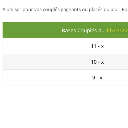
A utiliser pour vos couplés gagnants ou placés du jour. Po
Bases Couplés du
11
/03/20
11 - x
10 - x
9 - x