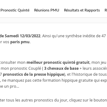
Pronostic Quinté
Réunions PMU
Résultats et Rapports
R
 de Samedi 12/03/2022
. Ainsi qu'une synthèse inédite de 4
r vos
paris pmu
.
 consulter mon
meilleur pronostic quinté gratuit
, mon jeu
 mon pronostic Couplé (
3 chevaux de base
+ leurs associé
47
pronostics de la presse hippique
), et l'historique de tou
, ne manquez pas cette formation hippique gratuite qui e
 un pro...
er tous les autres pronostics du jour, cliquez sur le bouton