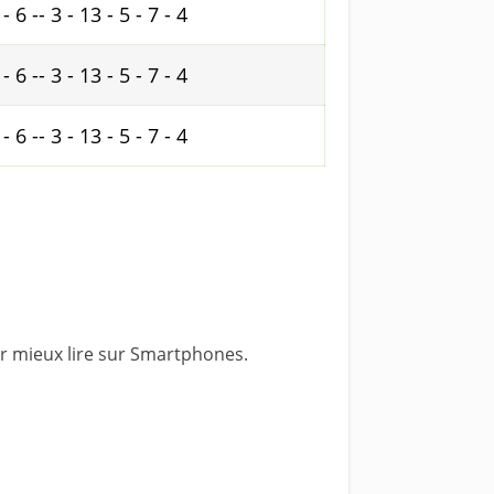
 - 6 -- 3 - 13 - 5 - 7 - 4
 - 6 -- 3 - 13 - 5 - 7 - 4
 - 6 -- 3 - 13 - 5 - 7 - 4
ur mieux lire sur Smartphones.