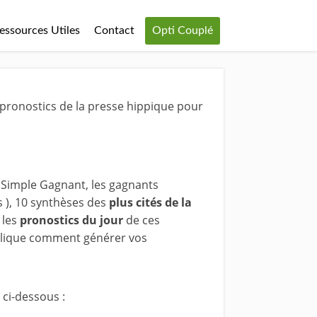
essources Utiles
Contact
Opti Couplé
7 pronostics de la presse hippique pour
 Simple Gagnant, les gagnants
s ), 10 synthèses des
plus cités de la
s les
pronostics du jour
de ces
xplique comment générer vos
 ci-dessous :