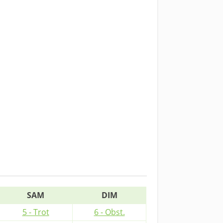
SAM
DIM
5 - Trot
6 - Obst.