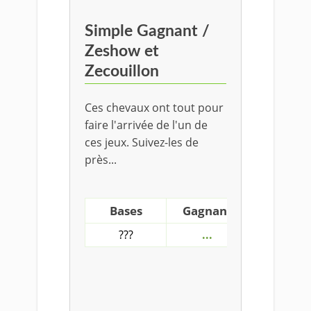
Simple Gagnant /
Zeshow et
Zecouillon
Ces chevaux ont tout pour
faire l'arrivée de l'un de
ces jeux. Suivez-les de
près...
Bases
Gagnant
Zeshow
???
...
...