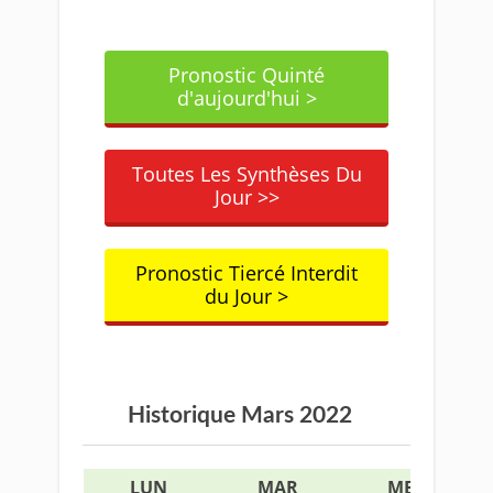
Pronostic Quinté
d'aujourd'hui >
Toutes Les Synthèses Du
Jour >>
Pronostic Tiercé Interdit
du Jour >
Historique Mars 2022
LUN
MAR
MER