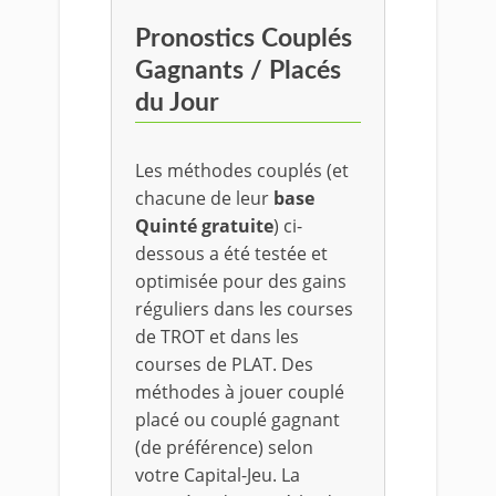
Pronostics Couplés
Gagnants / Placés
du Jour
Les méthodes couplés (et
chacune de leur
base
Quinté gratuite
) ci-
dessous a été testée et
optimisée pour des gains
réguliers dans les courses
de TROT et dans les
courses de PLAT. Des
méthodes à jouer couplé
placé ou couplé gagnant
(de préférence) selon
votre Capital-Jeu. La