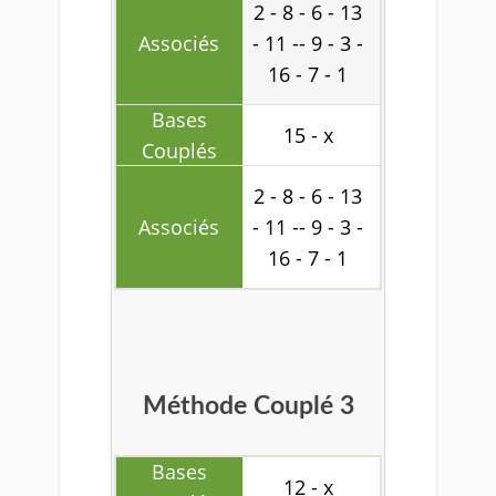
2 - 8 - 6 - 13
- 11 -- 9 - 3 -
16 - 7 - 1
15 - x
2 - 8 - 6 - 13
- 11 -- 9 - 3 -
16 - 7 - 1
Méthode Couplé 3
12 - x