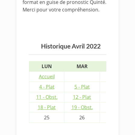
format en guise de pronostic Quinté.
Merci pour votre compréhension.
Historique Avril 2022
LUN
MAR
MER
Accueil
4 - Plat
5 - Plat
6 - Trot
11 - Obst.
12 - Plat
13 - Trot
18 - Plat
19 - Obst.
20 - Trot
25
26
27