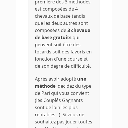
première des 3 méthodes
est composées de 4
chevaux de base tandis
que les deux autres sont
composées de
3 chevaux
de base gratuits
qui
peuvent soit être des
tocards soit des favoris en
fonction d'une course et
de son degré de difficulté.
Après avoir adopté
une
méthode
, décidez du type
de Pari qui vous convient
(les Couplés Gagnants
sont de loin les plus
rentables...). Si vous ne
souhaitez pas jouer toutes