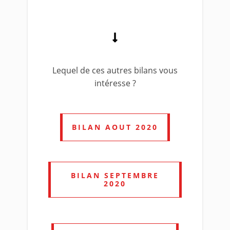
Lequel de ces autres bilans vous
intéresse ?
BILAN AOUT 2020
BILAN SEPTEMBRE
2020