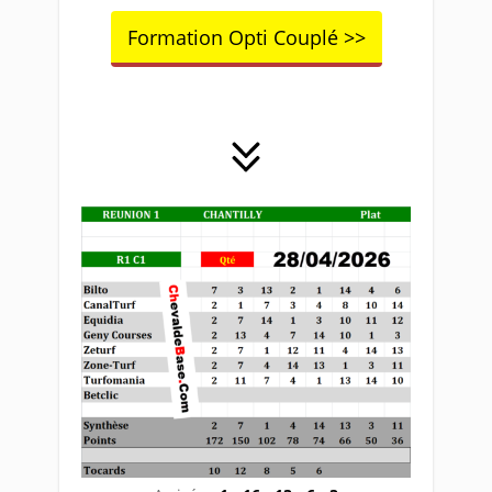
Formation Opti Couplé
>>