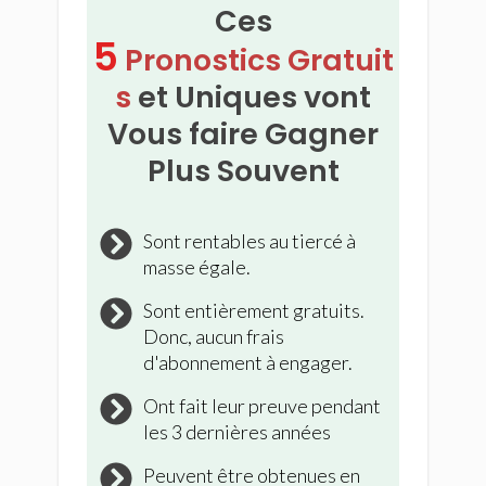
Ces
5
Pronostics
Gratuit
s
et Uniques vont
Vous faire Gagner
Plus Souvent
Sont rentables au tiercé à
masse égale.
Sont entièrement gratuits.
Donc, aucun frais
d'abonnement à engager.
Ont fait leur preuve pendant
les 3 dernières années
Peuvent être obtenues en