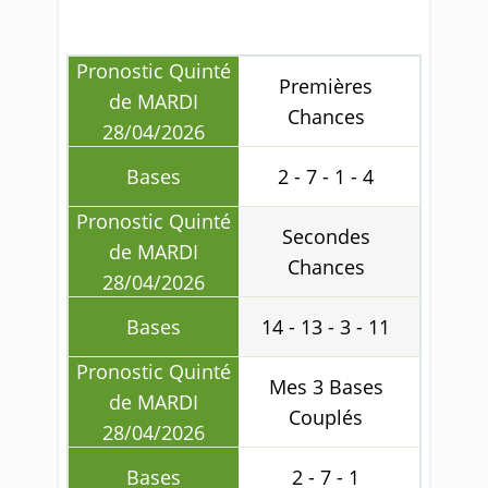
Premières
Chances
2 - 7 - 1 - 4
Secondes
Chances
14 - 13 - 3 - 11
Mes 3 Bases
Couplés
2 - 7 - 1