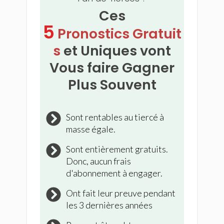
Ces
5
Pronostics
Gratuit
s
et Uniques vont
Vous faire Gagner
Plus Souvent
Sont rentables au tiercé à
masse égale.
Sont entièrement gratuits.
Donc, aucun frais
d'abonnement à engager.
Ont fait leur preuve pendant
les 3 dernières années