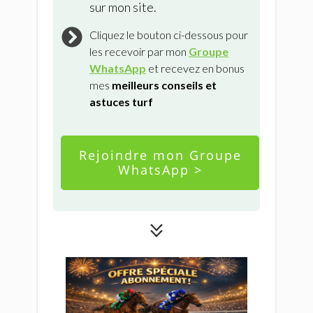
sur mon site.
Cliquez le bouton ci-dessous pour
les recevoir par mon
Groupe
WhatsApp
et recevez en bonus
mes
meilleurs conseils et
astuces turf
Rejoindre mon Groupe
WhatsApp >