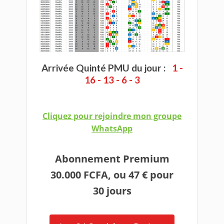
Arrivée Quinté PMU du jour :
1 -
16 - 13 - 6 - 3
Cliquez pour rejoindre mon groupe
WhatsApp
Abonnement Premium
30.000 FCFA, ou 47 € pour
30 jours