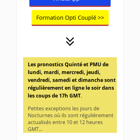
Formation Opti Couplé
>>
Les pronostics Quinté et PMU de
lundi, mardi, mercredi, jeudi,
vendredi, samedi et dimanche sont
régulièrement en ligne le soir dans
les coups de 17h GMT
.
Petites exceptions les jours de
Nocturnes où ils sont régulièrement
actualisés entre 10 et 12 heures
GMT...