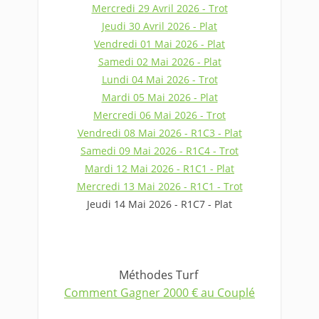
Mercredi 29 Avril 2026 - Trot
Jeudi 30 Avril 2026 - Plat
Vendredi 01 Mai 2026 - Plat
Samedi 02 Mai 2026 - Plat
Lundi 04 Mai 2026 - Trot
Mardi 05 Mai 2026 - Plat
Mercredi 06 Mai 2026 - Trot
Vendredi 08 Mai 2026 - R1C3 - Plat
Samedi 09 Mai 2026 - R1C4 - Trot
Mardi 12 Mai 2026 - R1C1 - Plat
Mercredi 13 Mai 2026 - R1C1 - Trot
Jeudi 14 Mai 2026 - R1C7 - Plat
Méthodes Turf
Comment Gagner 2000 € au Couplé