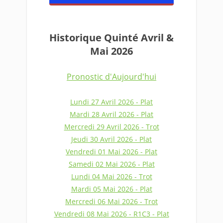
Historique Quinté Avril &
Mai 2026
Pronostic d'Aujourd'hui
Lundi 27 Avril 2026 - Plat
Mardi 28 Avril 2026 - Plat
Mercredi 29 Avril 2026 - Trot
Jeudi 30 Avril 2026 - Plat
Vendredi 01 Mai 2026 - Plat
Samedi 02 Mai 2026 - Plat
Lundi 04 Mai 2026 - Trot
Mardi 05 Mai 2026 - Plat
Mercredi 06 Mai 2026 - Trot
Vendredi 08 Mai 2026 - R1C3 - Plat