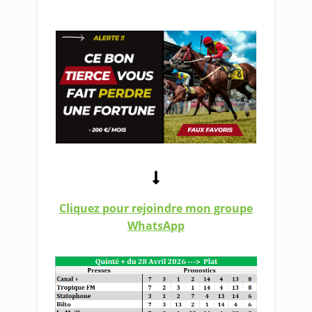
Cliquez pour rejoindre mon groupe
WhatsApp