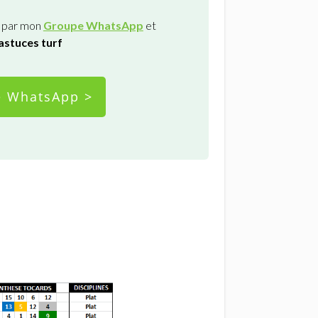
r par mon
Groupe WhatsApp
et
 astuces turf
e WhatsApp >