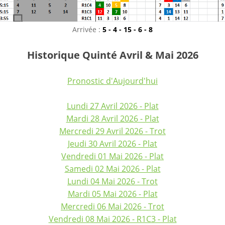
Arrivée :
5 - 4 - 15 - 6 - 8
Historique Quinté Avril & Mai 2026
Pronostic d'Aujourd'hui
Lundi 27 Avril 2026 - Plat
Mardi 28 Avril 2026 - Plat
Mercredi 29 Avril 2026 - Trot
Jeudi 30 Avril 2026 - Plat
Vendredi 01 Mai 2026 - Plat
Samedi 02 Mai 2026 - Plat
Lundi 04 Mai 2026 - Trot
Mardi 05 Mai 2026 - Plat
Mercredi 06 Mai 2026 - Trot
Vendredi 08 Mai 2026 - R1C3 - Plat