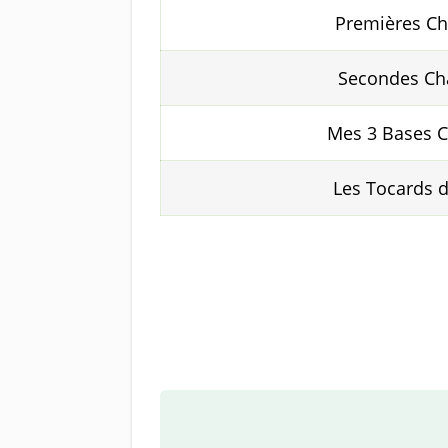
Premières C
Secondes Ch
Mes 3 Bases 
Les Tocards d