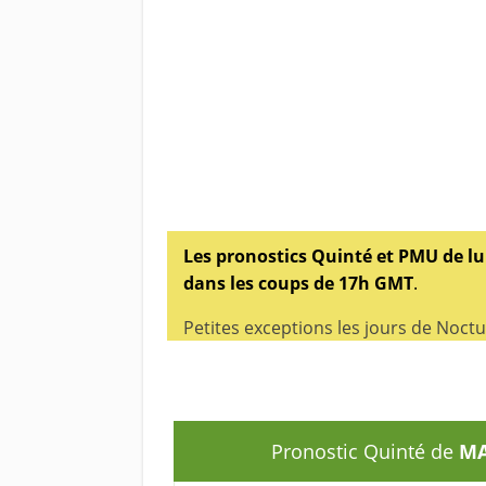
Les pronostics Quinté et PMU de lu
dans les coups de 17h GMT
.
Petites exceptions les jours de Noctu
Pronostic Quinté de
MA