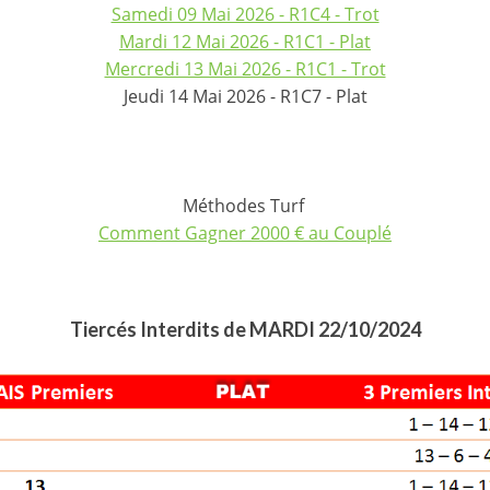
Samedi 09 Mai 2026 - R1C4 - Trot
Mardi 12 Mai 2026 - R1C1 - Plat
Mercredi 13 Mai 2026 - R1C1 - Trot
Jeudi 14 Mai 2026 - R1C7 - Plat
Méthodes Turf
Comment Gagner 2000 € au Couplé
Tiercés Interdits de MARDI 22/10/2024