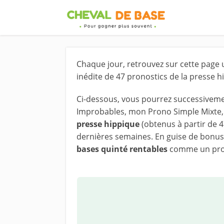
Chaque jour, retrouvez sur cette page
inédite de 47 pronostics de la presse 
Ci-dessous, vous pourrez successivem
Improbables, mon Prono Simple Mixte,
presse hippique
(obtenus à partir de 
dernières semaines. En guise de bonus
bases quinté rentables
comme un pro.