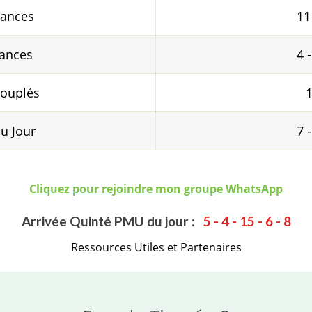
hances
11 
ances
4 -
Couplés
1
u Jour
7 -
Cliquez pour rejoindre mon groupe WhatsApp
Arrivée Quinté PMU du jour :
5 - 4 - 15 - 6 - 8
Ressources Utiles et Partenaires