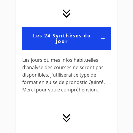
Les 24 Synthèses du
Jour
Les jours où mes infos habituelles
d'analyse des courses ne seront pas
disponibles, j'utiliserai ce type de
format en guise de pronostic Quinté.
Merci pour votre compréhension.