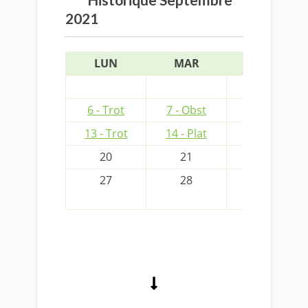
2021
LUN
MAR
MER
1
6 - Trot
7 - Obst
8 - Trot
13 - Trot
14 - Plat
15 - Plat
20
21
22
27
28
29