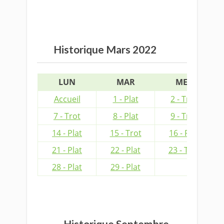
Historique Mars 2022
LUN
MAR
MER
Accueil
1 - Plat
2 - Trot
7 - Trot
8 - Plat
9 - Trot
14 - Plat
15 - Trot
16 - Plat
21 - Plat
22 - Plat
23 - Trot
28 - Plat
29 - Plat
Historique Septembre