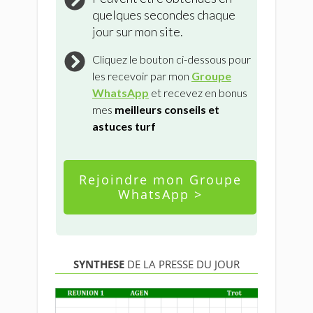
quelques secondes chaque
jour sur mon site.
Cliquez le bouton ci-dessous pour
les recevoir par mon
Groupe
WhatsApp
et recevez en bonus
mes
meilleurs conseils et
astuces turf
Rejoindre mon Groupe
WhatsApp >
SYNTHESE
DE LA PRESSE DU JOUR