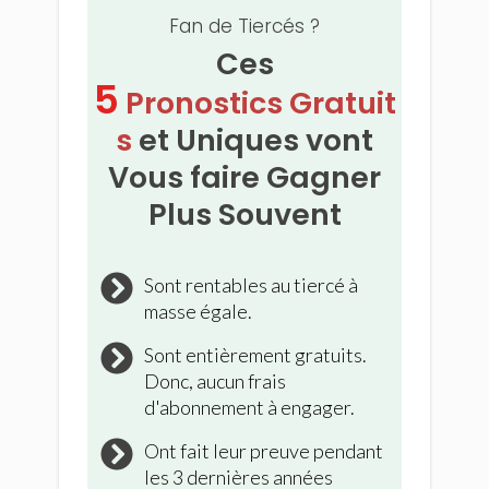
Fan de Tiercés ?
Ces
5
Pronostics
Gratuit
s
et Uniques vont
Vous faire Gagner
Plus Souvent
Sont rentables au tiercé à
masse égale.
Sont entièrement gratuits.
Donc, aucun frais
d'abonnement à engager.
Ont fait leur preuve pendant
les 3 dernières années