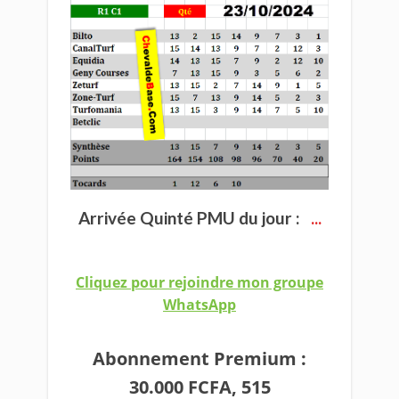
Arrivée Quinté PMU du jour :
...
Cliquez pour rejoindre mon groupe
WhatsApp
Abonnement Premium :
30.000 FCFA, 515