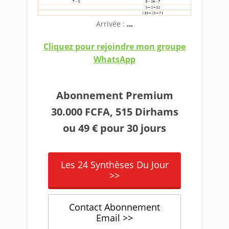
Arrivée :
...
Cliquez pour rejoindre mon groupe
WhatsApp
Abonnement Premium
30.000 FCFA, 515 Dirhams
ou 49 € pour 30 jours
Les 24 Synthèses Du Jour
>>
Contact Abonnement
Email >>