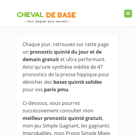
Chaque jour, retrouvez sur cette page
un
pronostic quinté du jour et de
demain
gratuit
et ultra performant.
Ainsi qu'une synthèse inédite de 47
pronostics de la presse hippique pour
dénicher des
bases quinté solides
pour vos
paris pmu
.
Ci-dessous, vous pourrez
successivement consulter mon
meilleur pronostic quinté gratuit
,
mon jeu Simple Gagnant, les gagnants
Improbables, mon Prono Simple Mixte,