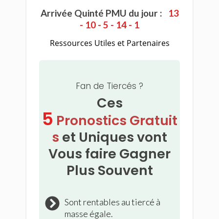
Arrivée Quinté PMU du jour :
13
- 10 - 5 - 14 - 1
Ressources Utiles et Partenaires
Fan de Tiercés ?
Ces
5
Pronostics
Gratuit
s
et Uniques vont
Vous faire Gagner
Plus Souvent
Sont rentables au tiercé à
masse égale.