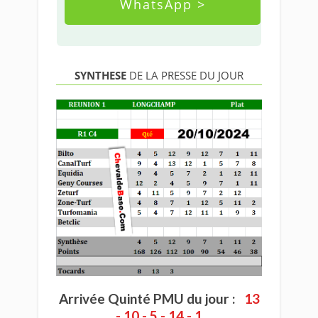
WhatsApp >
SYNTHESE
DE LA PRESSE DU JOUR
Arrivée Quinté PMU du jour :
13
- 10 - 5 - 14 - 1