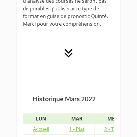
d'analyse des courses ne seront pas
disponibles, j'utiliserai ce type de
format en guise de pronostic Quinté.
Merci pour votre compréhension.
Historique Mars 2022
LUN
MAR
MER
Accueil
1 - Plat
2 - Trot