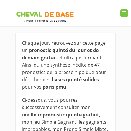
Chaque jour, retrouvez sur cette page
un
pronostic quinté du jour et de
demain
gratuit
et ultra performant.
Ainsi qu'une synthèse inédite de 47
pronostics de la presse hippique pour
dénicher des
bases quinté solides
pour vos
paris pmu
.
Ci-dessous, vous pourrez
successivement consulter mon
meilleur pronostic quinté gratuit
,
mon jeu Simple Gagnant, les gagnants
Improbables, mon Prono Simple Mixte,