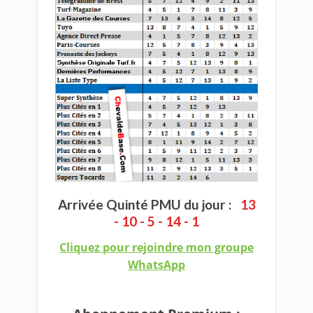
Arrivée Quinté PMU du jour :
13
- 10 - 5 - 14 - 1
Cliquez pour rejoindre mon groupe
WhatsApp