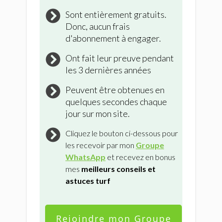
Sont entièrement gratuits.
Donc, aucun frais
d'abonnement à engager.
Ont fait leur preuve pendant
les 3 dernières années
Peuvent être obtenues en
quelques secondes chaque
jour sur mon site.
Cliquez le bouton ci-dessous pour
les recevoir par mon
Groupe
WhatsApp
et recevez en bonus
mes
meilleurs conseils et
astuces turf
Rejoindre mon Groupe