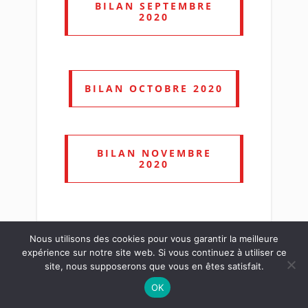
BILAN SEPTEMBRE
2020
BILAN OCTOBRE 2020
BILAN NOVEMBRE
2020
Nous utilisons des cookies pour vous garantir la meilleure
expérience sur notre site web. Si vous continuez à utiliser ce
QUINTÉ
DE JEUDI - 25
site, nous supposerons que vous en êtes satisfait.
OK
Cookies et Politique de confidentialité
RÉSULTATS
& RAPPORTS