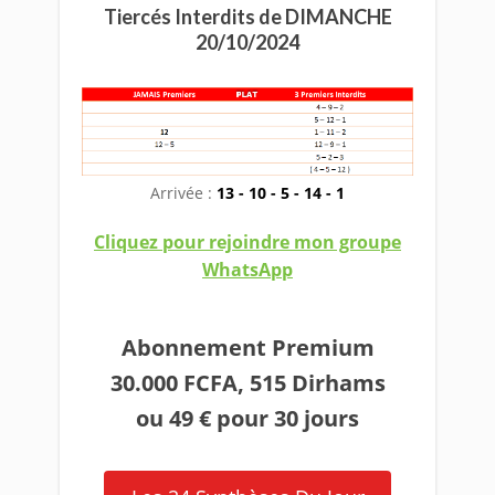
Tiercés Interdits de DIMANCHE
20/10/2024
Arrivée :
13 - 10 - 5 - 14 - 1
Cliquez pour rejoindre mon groupe
WhatsApp
Abonnement Premium
30.000 FCFA, 515 Dirhams
ou 49 € pour 30 jours