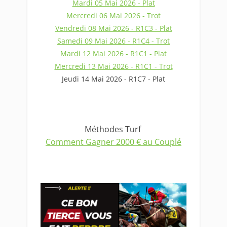
Mardi 05 Mai 2026 - Plat
Mercredi 06 Mai 2026 - Trot
Vendredi 08 Mai 2026 - R1C3 - Plat
Samedi 09 Mai 2026 - R1C4 - Trot
Mardi 12 Mai 2026 - R1C1 - Plat
Mercredi 13 Mai 2026 - R1C1 - Trot
Jeudi 14 Mai 2026 - R1C7 - Plat
Méthodes Turf
Comment Gagner 2000 € au Couplé