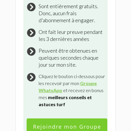
Sont entièrement gratuits.
Donc, aucun frais
d'abonnement à engager.
Ont fait leur preuve pendant
les 3 dernières années
Peuvent être obtenues en
quelques secondes chaque
jour sur mon site.
Cliquez le bouton ci-dessous pour
les recevoir par mon
Groupe
WhatsApp
et recevez en bonus
mes
meilleurs conseils et
astuces turf
Rejoindre mon Groupe