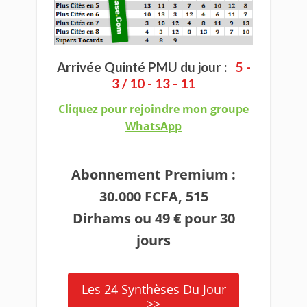
Arrivée Quinté PMU du jour :
5 -
3 / 10 - 13 - 11
Cliquez pour rejoindre mon groupe
WhatsApp
Abonnement Premium :
30.000 FCFA, 515
Dirhams ou 49 € pour 30
jours
Les 24 Synthèses Du Jour
>>