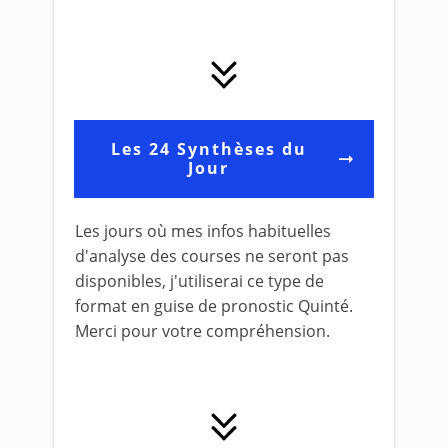
Les 24 Synthèses du
Jour
Les jours où mes infos habituelles
d'analyse des courses ne seront pas
disponibles, j'utiliserai ce type de
format en guise de pronostic Quinté.
Merci pour votre compréhension.