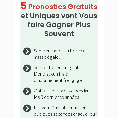
5
Pronostics
Gratuits
et Uniques vont Vous
faire Gagner Plus
Souvent
Sont rentables au tiercé à
masse égale.
Sont entièrement gratuits.
Donc, aucun frais
d'abonnement à engager.
Ont fait leur preuve pendant
les 3 dernières années
Peuvent être obtenues en
quelques secondes chaque jour