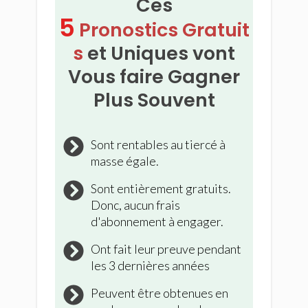
Ces
5
Pronostics
Gratuit
s
et Uniques vont
Vous faire Gagner
Plus Souvent
Sont rentables au tiercé à
masse égale.
Sont entièrement gratuits.
Donc, aucun frais
d'abonnement à engager.
Ont fait leur preuve pendant
les 3 dernières années
Peuvent être obtenues en