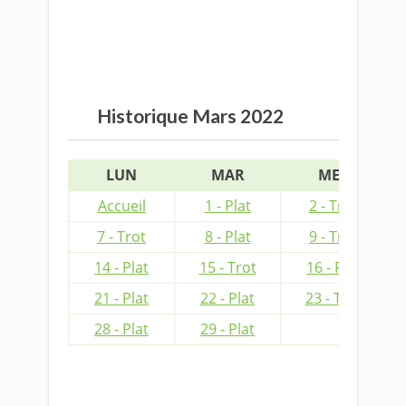
Historique Mars 2022
LUN
MAR
MER
Accueil
1 - Plat
2 - Trot
7 - Trot
8 - Plat
9 - Trot
14 - Plat
15 - Trot
16 - Plat
21 - Plat
22 - Plat
23 - Trot
28 - Plat
29 - Plat