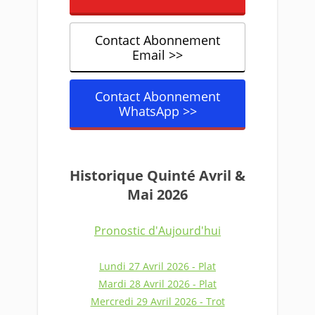
Contact Abonnement
Email >>
Contact Abonnement
WhatsApp >>
Historique Quinté Avril &
Mai 2026
Pronostic d'Aujourd'hui
Lundi 27 Avril 2026 - Plat
Mardi 28 Avril 2026 - Plat
Mercredi 29 Avril 2026 - Trot