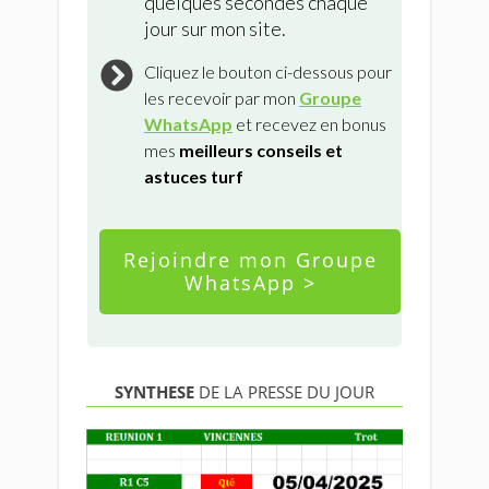
quelques secondes chaque
jour sur mon site.
Cliquez le bouton ci-dessous pour
les recevoir par mon
Groupe
WhatsApp
et recevez en bonus
mes
meilleurs conseils et
astuces turf
Rejoindre mon Groupe
WhatsApp >
SYNTHESE
DE LA PRESSE DU JOUR