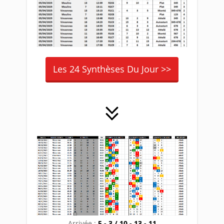
Les 24 Synthèses Du Jour >>
Arrivée :
5 - 3 / 10 - 13 - 11