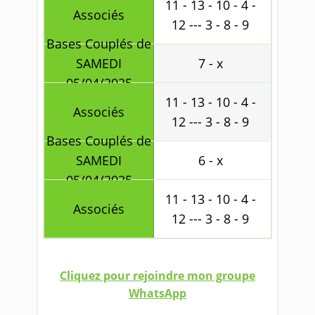
11 - 13 - 10 - 4 -
12 --- 3 - 8 - 9
7 - x
11 - 13 - 10 - 4 -
12 --- 3 - 8 - 9
6 - x
11 - 13 - 10 - 4 -
12 --- 3 - 8 - 9
Cliquez pour rejoindre mon groupe
WhatsApp