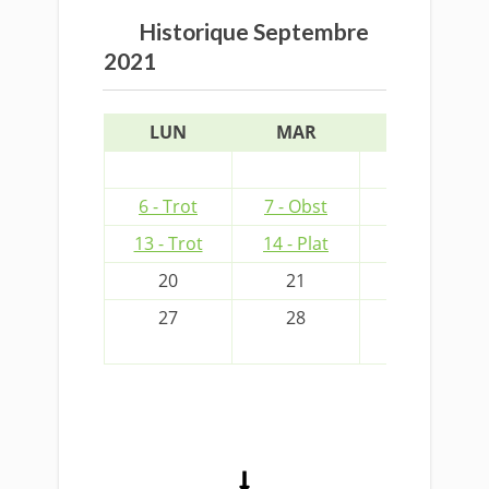
Historique Septembre
2021
LUN
MAR
MER
1
6 - Trot
7 - Obst
8 - Trot
13 - Trot
14 - Plat
15 - Plat
20
21
22
27
28
29