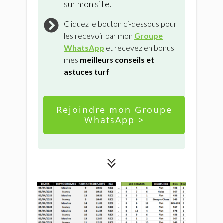
sur mon site.
Cliquez le bouton ci-dessous pour
les recevoir par mon
Groupe
WhatsApp
et recevez en bonus
mes
meilleurs conseils et
astuces turf
Rejoindre mon Groupe
WhatsApp >