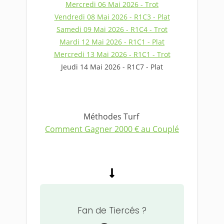
Mercredi 06 Mai 2026 - Trot
Vendredi 08 Mai 2026 - R1C3 - Plat
Samedi 09 Mai 2026 - R1C4 - Trot
Mardi 12 Mai 2026 - R1C1 - Plat
Mercredi 13 Mai 2026 - R1C1 - Trot
Jeudi 14 Mai 2026 - R1C7 - Plat
Méthodes Turf
Comment Gagner 2000 € au Couplé
Fan de Tiercés ?